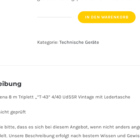
IN DEN WARENKORB
Kamera
Smena
8
Kategorie:
Technische Geräte
m
Triplett
""T-
43"
4/40
eibung
UdSSR
na 8 m Triplett „“T-43“ 4/40 UdSSR Vintage mit Ledertasche
Vintage
mit
icht geprüft
Ledertasche
Menge
e bitte, dass es sich bei diesem Angebot, wenn nicht anders an
delt. Unsere Beschreibung erfolgt nach bestem Wissen und Gewisse