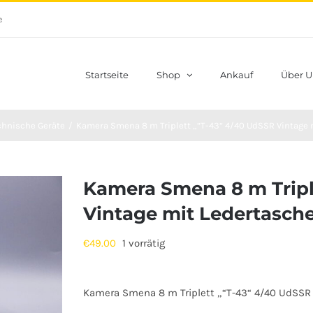
e
Startseite
Shop
Ankauf
Über U
chnische Geräte
Kamera Smena 8 m Triplett „“T-43“ 4/40 UdSSR Vintage 
Kamera Smena 8 m Tripl
Vintage mit Ledertasch
€
49.00
1 vorrätig
Kamera Smena 8 m Triplett „“T-43“ 4/40 UdSSR 