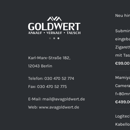
Neu hi
Submin
eingeb
Zigaret
mit Ta
Karl-Marx-Straße 182,
€
99.00
12043 Berlin
Mamiya
Telefon: 030 470 52 774
Camera 
Fax: 030 470 52 775
f=80m
E-Mail: mail@avagoldwert.de
€
499.0
Web: www.avagoldwert.de
Logite
Kabell