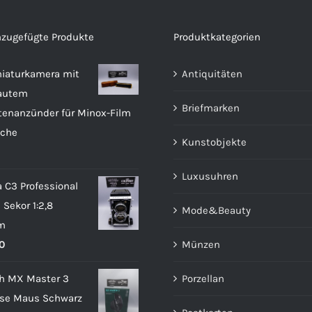
nzugefügte Produkte
Produktkategorien
iaturkamera mit
Antiquitäten
autem
Briefmarken
tenanzünder für Minox-Film
sche
Kunstobjekte
Luxusuhren
 C3 Professional
Sekor 1:2,8
Mode&Beauty
m
0
Münzen
ch MX Master 3
Porzellan
ose Maus Schwarz