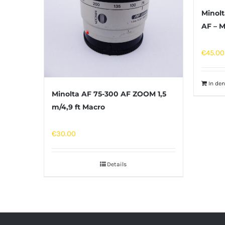
Minolt
AF – M
€
45.00
In de
Minolta AF 75-300 AF ZOOM 1,5
m/4,9 ft Macro
€
30.00
Details