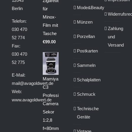
12043
Zigarettenanzünder
Mode&Beauty
Berlin
für
Widerrufsrec
Minox-
Telefon:
Münzen
Film mit
Zahlung
030 470
Tasche
Porzellan
und
52 774
€
99.00
Versand
Fax:
Postkarten
030 470
52 775
Sammeln
E-Mail:
Mamiya
Schalplatten
mail@avagoldwert.de
C3
Web:
Schmuck
Professional
www.avagoldwert.de
Camera
Technische
Sekor
Geräte
1:2,8
f=80mm
Vintage