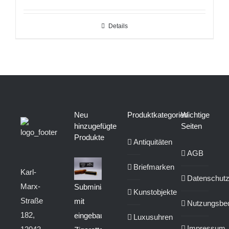
Details
Neu
Produktkategorien
Wichtige
hinzugefügte
Seiten
Produkte
Antiquitäten
AGB
Briefmarken
Karl-
Datenschut
Marx-
Subminiaturkamera
Kunstobjekte
Straße
mit
Nutzungsbe
182,
eingebautem
Luxusuhren
Impressum