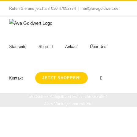
Zum
Rufen Sie uns jetzt an! 030 47052774
|
mail@avagoldwert.de
Inhalt
springen
Startseite
Shop
Ankauf
Über Uns
JETZT SHOPPEN!
Kontakt
Startseite
Antiquitäten
Technische Geräte
Altes Winkelprisma mit Etui