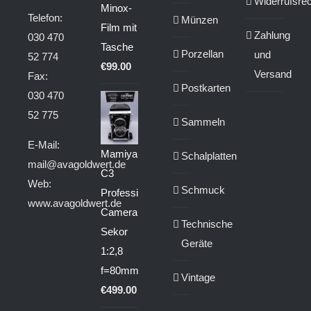
Widerrufsrec
Minox-
Telefon:
Münzen
Film mit
Zahlung
030 470
Tasche
Porzellan
und
52 774
€
99.00
Versand
Fax:
Postkarten
030 470
52 775
Sammeln
E-Mail:
Mamiya
Schalplatten
mail@avagoldwert.de
C3
Web:
Schmuck
Professional
www.avagoldwert.de
Camera
Technische
Sekor
Geräte
1:2,8
f=80mm
Vintage
€
499.00