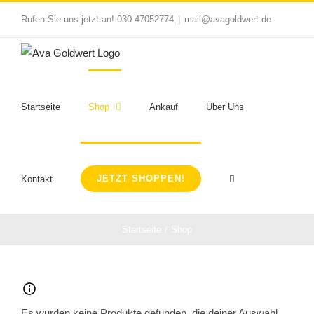
Zum
Rufen Sie uns jetzt an! 030 47052774
|
mail@avagoldwert.de
Inhalt
springen
Startseite
Shop
Ankauf
Über Uns
JETZT SHOPPEN!
Kontakt
Startseite
Shop
Es wurden keine Produkte gefunden, die deiner Auswahl