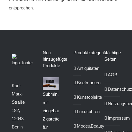
entsprechen.
Neu
Produktkategorien
Wichtige
hinzugefügte
Seiten
Produkte
Antiquitäten
AGB
Briefmarken
Karl-
Datenschut
Marx-
Subminiaturkamera
Kunstobjekte
Straße
mit
Nutzungsbe
182,
eingebautem
Luxusuhren
Impressum
12043
Zigarettenanzünder
Mode&Beauty
Berlin
für