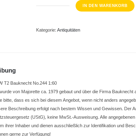
IN DEN WARENKORB
Majorette
VW
T2
Kategorie:
Antiquitäten
Bauknecht
No.244
1:60
Menge
ibung
W T2 Bauknecht No.244 1:60
wurde von Majorette ca. 1979 gebaut und über die Firma Bauknecht
e bitte, dass es sich bei diesem Angebot, wenn nicht anders angegeb
sere Beschreibung erfolgt nach bestem Wissen und Gewissen. Der Art
tzsteuergesetz (UStG), keine MwSt.-Ausweisung. Alle angegeben
m ihrer Inhaber und dienen ausschließlich zur Identifikation und Besc
Ihnen gerne zur Verfügung!