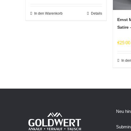
In den Warenkorb
Details
Ernst 
Satire
€
29.00
In de
Neu hin
Submini