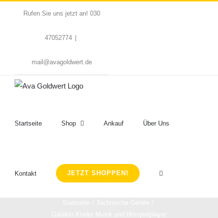
Zum
Rufen Sie uns jetzt an! 030
Inhalt
springen
47052774
|
mail@avagoldwert.de
Startseite
Shop
Ankauf
Über Uns
JETZT SHOPPEN!
Kontakt
Startseite
Technische Geräte
Galakto Kinder Musik und Hörspielplayer