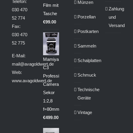
Telefon:
Münzen
Film mit
Zahlung
030 470
Tasche
Porzellan
und
52 774
€
99.00
Versand
Fax:
Postkarten
030 470
52 775
Sammeln
E-Mail:
Mamiya
Schalplatten
mail@avagoldwert.de
C3
Web:
Schmuck
Professional
www.avagoldwert.de
Camera
Technische
Sekor
Geräte
1:2,8
f=80mm
Vintage
€
499.00