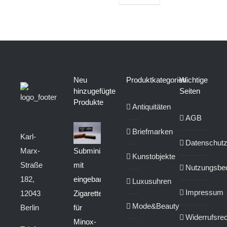
Neu
Produktkategorien
Wichtige
hinzugefügte
Seiten
Produkte
Antiquitäten
AGB
Briefmarken
Karl-
Datenschut
Marx-
Subminiaturkamera
Kunstobjekte
Straße
mit
Nutzungsbe
182,
eingebautem
Luxusuhren
Impressum
12043
Zigarettenanzünder
Mode&Beauty
Berlin
für
Widerrufsrec
Minox-