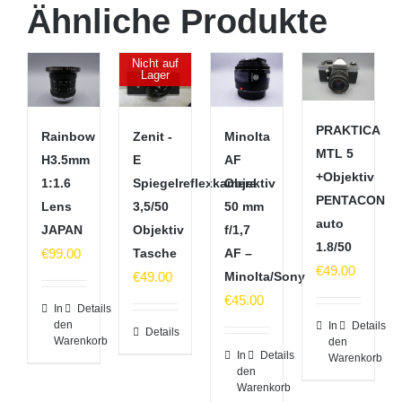
Ähnliche Produkte
Nicht auf
Lager
PRAKTICA
Rainbow
Zenit -
Minolta
MTL 5
H3.5mm
E
AF
+Objektiv
1:1.6
Spiegelreflexkamera
Objektiv
PENTACON
Lens
3,5/50
50 mm
auto
JAPAN
Objektiv
f/1,7
1.8/50
€
99.00
Tasche
AF –
€
49.00
€
49.00
Minolta/Sony
€
45.00
In
Details
den
In
Details
Details
Warenkorb
den
In
Details
Warenkorb
den
Warenkorb