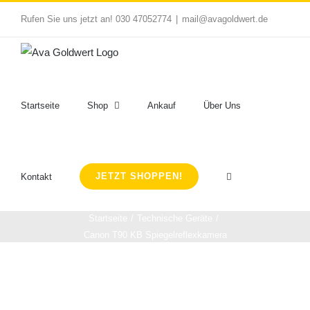
Zum
Rufen Sie uns jetzt an! 030 47052774
|
mail@avagoldwert.de
Inhalt
springen
Startseite
Shop
Ankauf
Über Uns
JETZT SHOPPEN!
Kontakt
Startseite
Technische Geräte
Canon T90 KB Spiegelreflexkamera