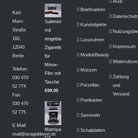
AGB
Briefmarken
Karl-
Datenschut
Marx-
Subminiaturkamera
Kunstobjekte
Straße
mit
Nutzungsbe
182,
eingebautem
Luxusuhren
Impressum
12043
Zigarettenanzünder
Mode&Beauty
Berlin
für
Widerrufsrec
Minox-
Telefon:
Münzen
Film mit
Zahlung
030 470
Tasche
Porzellan
und
52 774
€
99.00
Versand
Fax:
Postkarten
030 470
52 775
Sammeln
E-Mail:
Mamiya
Schalplatten
mail@avagoldwert.de
C3