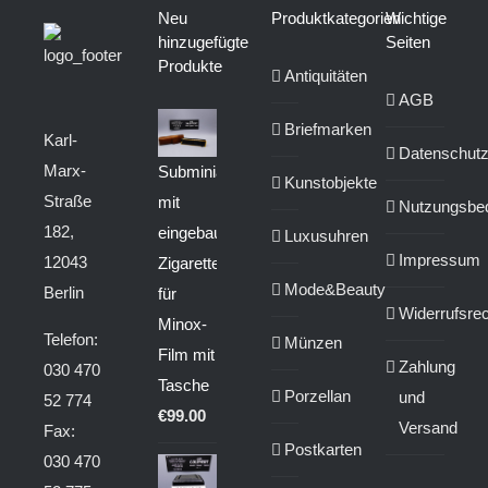
Neu
Produktkategorien
Wichtige
hinzugefügte
Seiten
Produkte
Antiquitäten
AGB
Briefmarken
Karl-
Datenschut
Marx-
Subminiaturkamera
Kunstobjekte
Straße
mit
Nutzungsbe
182,
eingebautem
Luxusuhren
Impressum
12043
Zigarettenanzünder
Mode&Beauty
Berlin
für
Widerrufsrec
Minox-
Telefon:
Münzen
Film mit
Zahlung
030 470
Tasche
Porzellan
und
52 774
€
99.00
Versand
Fax:
Postkarten
030 470