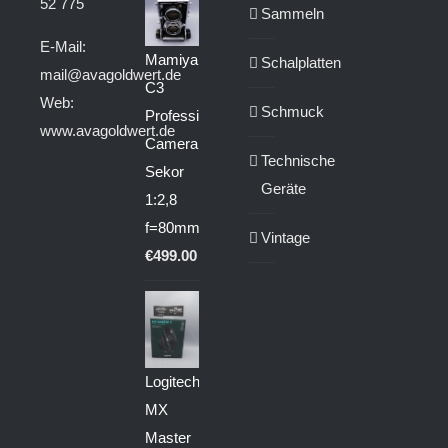
52 775
Sammeln
E-Mail:
Mamiya
Schalplatten
mail@avagoldwert.de
C3
Web:
Schmuck
Professional
www.avagoldwert.de
Camera
Technische
Sekor
Geräte
1:2,8
f=80mm
Vintage
€
499.00
Logitech
MX
Master