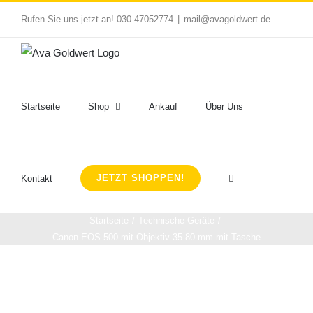
Zum
Rufen Sie uns jetzt an! 030 47052774
|
mail@avagoldwert.de
Inhalt
springen
Startseite
Shop
Ankauf
Über Uns
JETZT SHOPPEN!
Kontakt
Startseite
Technische Geräte
Canon EOS 500 mit Objektiv 35-80 mm mit Tasche