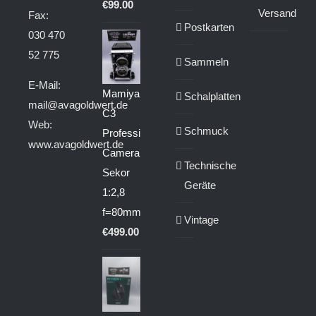
€
99.00
Versand
Fax:
Postkarten
030 470
52 775
Sammeln
E-Mail:
Mamiya
Schalplatten
mail@avagoldwert.de
C3
Web:
Schmuck
Professional
www.avagoldwert.de
Camera
Technische
Sekor
Geräte
1:2,8
f=80mm
Vintage
€
499.00