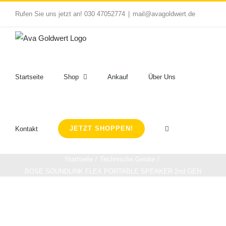
Zum
Rufen Sie uns jetzt an! 030 47052774
|
mail@avagoldwert.de
Inhalt
springen
Startseite
Shop
Ankauf
Über Uns
JETZT SHOPPEN!
Kontakt
Startseite
Technische Geräte
BOSE SOUNDLINK FLEX PORTABLE SPEAKER 2nd GEN