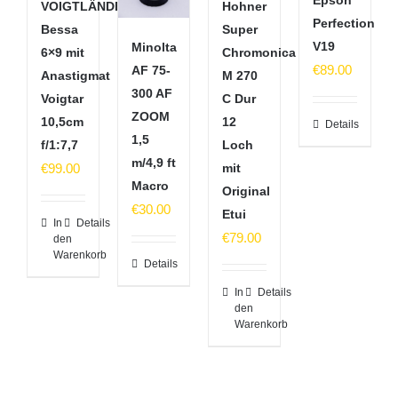
VOIGTLÄNDER
Hohner
Perfection
Bessa
Super
V19
Minolta
6×9 mit
Chromonica
€
89.00
AF 75-
Anastigmat
M 270
300 AF
Voigtar
C Dur
ZOOM
10,5cm
12
Details
1,5
f/1:7,7
Loch
m/4,9 ft
€
99.00
mit
Macro
Original
€
30.00
Etui
In
Details
€
79.00
den
Warenkorb
Details
In
Details
den
Warenkorb