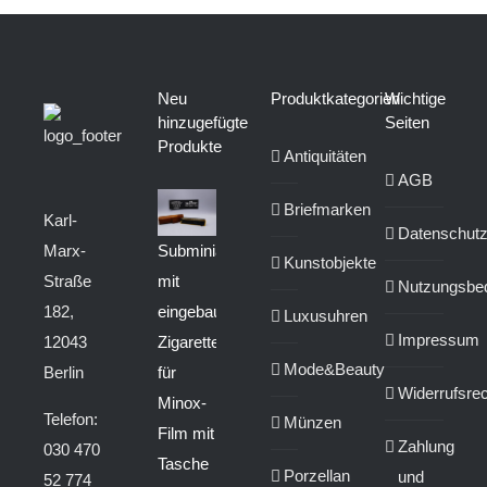
Neu
Produktkategorien
Wichtige
hinzugefügte
Seiten
Produkte
Antiquitäten
AGB
Briefmarken
Karl-
Datenschut
Marx-
Subminiaturkamera
Kunstobjekte
Straße
mit
Nutzungsbe
182,
eingebautem
Luxusuhren
Impressum
12043
Zigarettenanzünder
Mode&Beauty
Berlin
für
Widerrufsrec
Minox-
Telefon:
Münzen
Film mit
Zahlung
030 470
Tasche
Porzellan
und
52 774